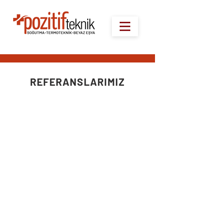
REFERANSLARIMIZ