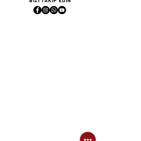
BİZİ TAKİP EDİN
SOSYAL MEDYA
HİZMETLERİMİZ
Soğutma ve İklimlendirme
Mekanik Taahhüt
Projelendirme
Soğuk Hava Deposu
Teknik Danışmanlık
ve Mühendislik
Endüstriyel Çözümler
Kombi Onarım ve Bakım Hizmetleri
Beyaz Eşya ve Küçük Ev Aletleri